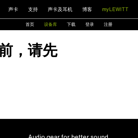
声卡
支持
声卡及耳机
博客
myLEWITT
首页
设备库
下载
登录
注册
前，请先
Audio gear for better sound.