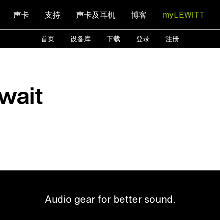
声卡
支持
声卡及耳机
博客
myLEWITT
首页
设备库
下载
登录
注册
 wait
Audio gear for better sound.