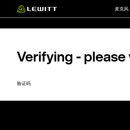
Skip
麦克风
to
main
content
Verifying - please
验证码