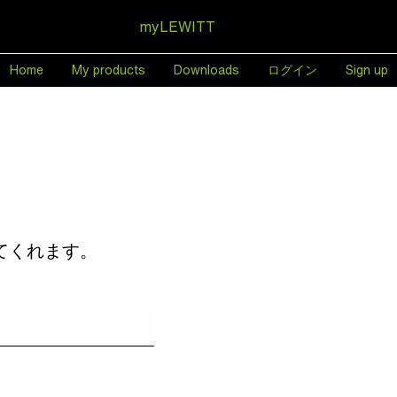
myLEWITT
Home
My products
Downloads
ログイン
Sign up
てくれます。