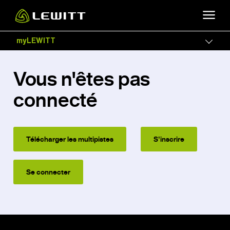
Skip
to
main
myLEWITT
Togg
content
Vous n'êtes pas
connecté
Télécharger les multipistes
S'inscrire
Se connecter