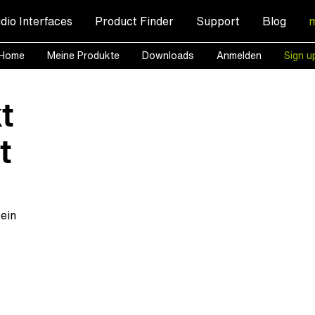
dio Interfaces
Product Finder
Support
Blog
Home
Meine Produkte
Downloads
Anmelden
Sign u
t
t
 ein