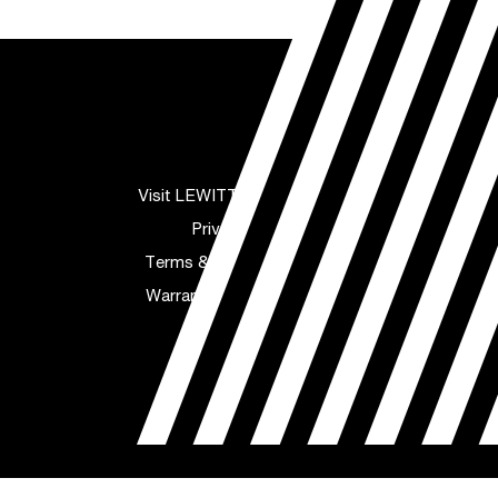
Visit LEWITT website
Privacy
Terms & conditions
Warranty statement