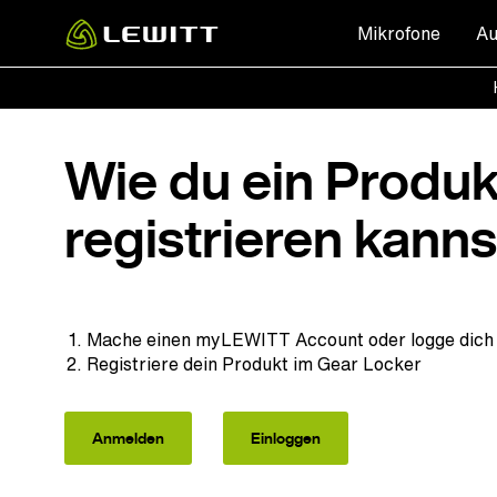
Skip
Mikrofone
Au
to
main
content
Wie du ein Produk
registrieren kanns
Mache einen myLEWITT
Account oder
logge dich
Registriere dein Produkt im Gear Locker
Anmelden
Einloggen