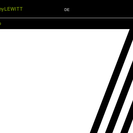
myLEWITT
DE
p