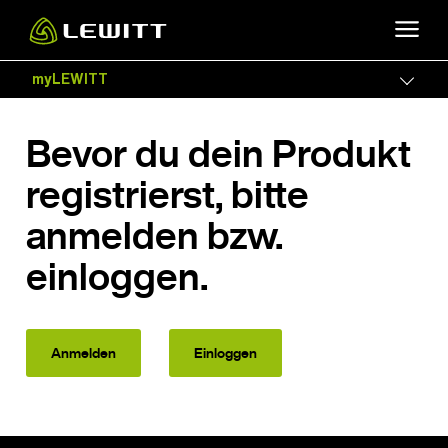
Skip
to
main
myLEWITT
Togg
content
Bevor du dein Produkt
registrierst, bitte
anmelden bzw.
einloggen.
Anmelden
Einloggen